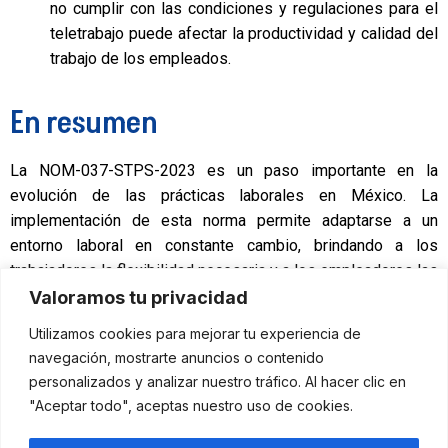
no cumplir con las condiciones y regulaciones para el
teletrabajo puede afectar la productividad y calidad del
trabajo de los empleados.
En resumen
La NOM-037-STPS-2023 es un paso importante en la
evolución de las prácticas laborales en México. La
implementación de esta norma permite adaptarse a un
entorno laboral en constante cambio, brindando a los
trabajadores la flexibilidad necesaria y a los empleadores las
herramientas para mantener un ambiente laboral productivo y
Valoramos tu privacidad
seguro. Este cambio hacia el teletrabajo no sólo es una
Utilizamos cookies para mejorar tu experiencia de
respuesta a las circunstancias de la pandemia, sino una
navegación, mostrarte anuncios o contenido
tendencia que llegó para quedarse y que está transformando
personalizados y analizar nuestro tráfico. Al hacer clic en
la forma en que trabajamos en México y en todo el mundo.
"Aceptar todo", aceptas nuestro uso de cookies.