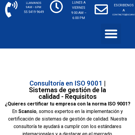
LUNES A
LLAMANOS
ESCRIBENOS
9AM – 6PM
VIERNES
A
55 5419 9649
9:00 AM –
CONTACTO@SCANS
6:00 PM
CERTIFICACIÓN DE HOSPITALES
Consultoría en ISO 9001
|
Sistemas de gestión de la
calidad - Requisitos
¿Quieres certificar tu empresa con la norma ISO 9001?
En
Scansio
, somos expertos en la implementación y
certificación de sistemas de gestión de calidad. Nuestra
consultoría te ayudará a cumplir con los estándares
internacionales y a destacar en el mercado.